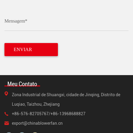
Mensagem*
Meu Contato
Zona Industrial de Shuangxi, cidade de Jinqing, Distrito de
Luqiao, Taizhou, Zhejiang
+86-576-82705767/+86-13968688827
export@chinablowerfan.cn