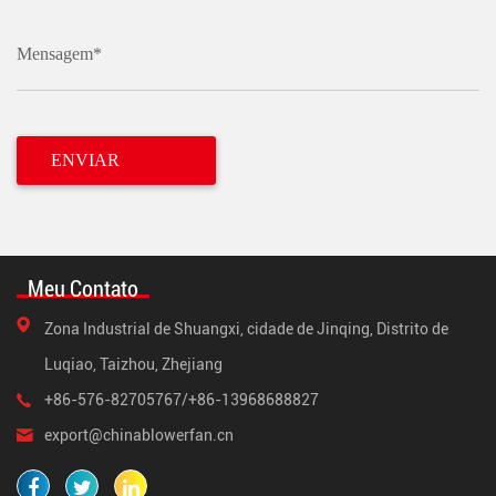
Mensagem*
Meu Contato
Zona Industrial de Shuangxi, cidade de Jinqing, Distrito de
Luqiao, Taizhou, Zhejiang
+86-576-82705767/+86-13968688827
export@chinablowerfan.cn